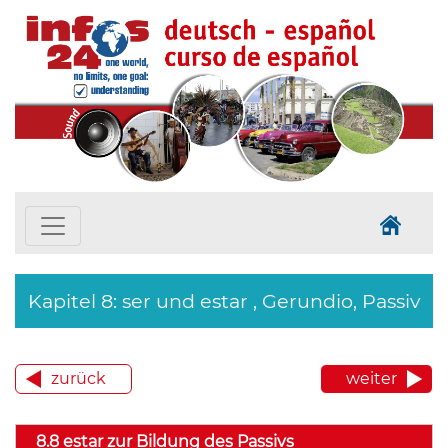
Kapitel 8: ser und estar , Gerundio, Passiv
zurück
weiter
8.8 estar zur Bildung des Passivs