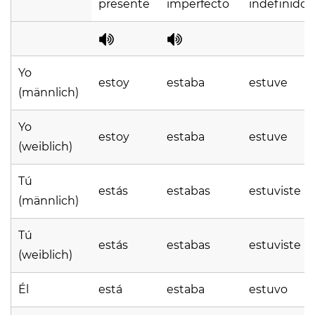
presente
imperfecto
indefinido
Yo
estoy
estaba
estuve
(männlich)
Yo
estoy
estaba
estuve
(weiblich)
Tú
estás
estabas
estuviste
(männlich)
Tú
estás
estabas
estuviste
(weiblich)
Él
está
estaba
estuvo