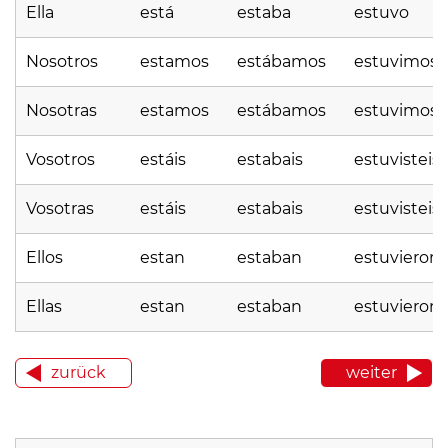
Ella
está
estaba
estuvo
Nosotros
estamos
estábamos
estuvimos
Nosotras
estamos
estábamos
estuvimos
Vosotros
estáis
estabais
estuvisteis
Vosotras
estáis
estabais
estuvisteis
Ellos
estan
estaban
estuvieron
Ellas
estan
estaban
estuvieron
zurück
weiter