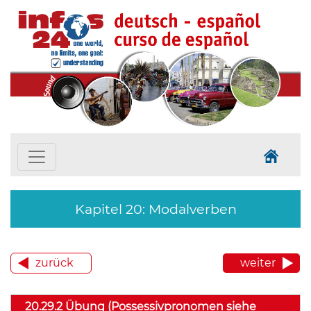
Kapitel 20: Modalverben
zurück
weiter
20.29.2 Übung (Possessivpronomen siehe