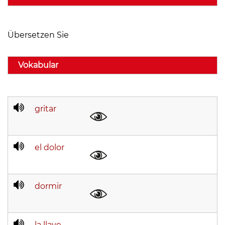
Übersetzen Sie
Vokabular
gritar
el dolor
dormir
la llave